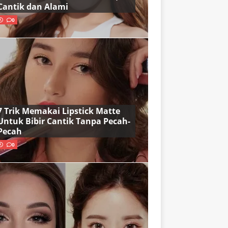
Cantik dan Alami
0
7 Trik Memakai Lipstick Matte
Untuk Bibir Cantik Tanpa Pecah-
Pecah
0