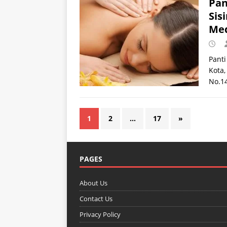
Pan
Sis
Me
Panti
Kota,
No.14
1
2
…
17
»
PAGES
About Us
Contact Us
Privacy Policy