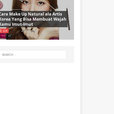
Cara Make Up Natural ala Artis
Korea Yang Bisa Membuat Wajah
Kamu Imut-Imut
1