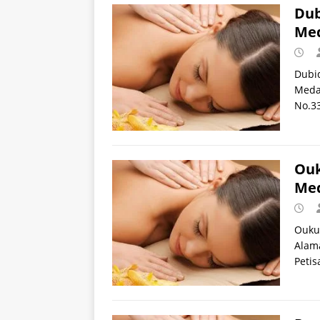
Dub
Med
Dubid
Medan
No.33
Ouk
Me
Ouku
Alama
Peti