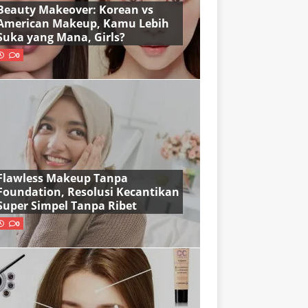
Beauty Makeover: Korean vs
American Makeup, Kamu Lebih
Suka yang Mana, Girls?
0
Flawless Makeup Tanpa
Foundation, Resolusi Kecantikan
Super Simpel Tanpa Ribet
0