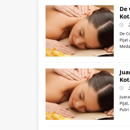
De 
Kot
De Co
Pijat
Meda
Jua
Kot
Juara
Pijat
Putri