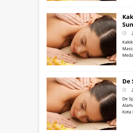
Kak
Sun
Kakik
Massa
Meda
De 
De Sp
Alama
Kota