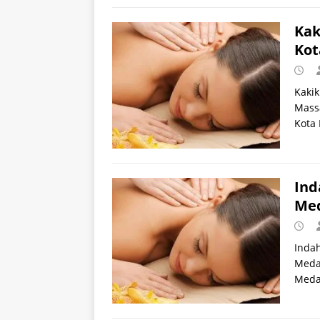
Kak
Kot
Kakik
Massa
Kota
Ind
Med
Indah
Medan
Meda