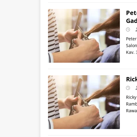
Pet
Gad
Peter
Salon
Kav. 
Ric
Ricky
Rambu
Rawa