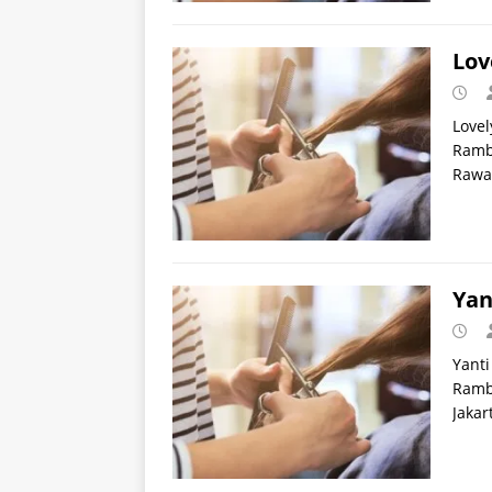
Lov
Lovel
Rambu
Rawa
Yan
Yanti
Rambu
Jakar