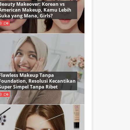
Beauty Makeover: Korean vs
American Makeup, Kamu Lebih
Suka yang Mana, Girls?
0
Flawless Makeup Tanpa
Foundation, Resolusi Kecantikan
Super Simpel Tanpa Ribet
0