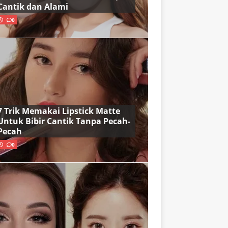
Cantik dan Alami
0
7 Trik Memakai Lipstick Matte
Untuk Bibir Cantik Tanpa Pecah-
Pecah
0