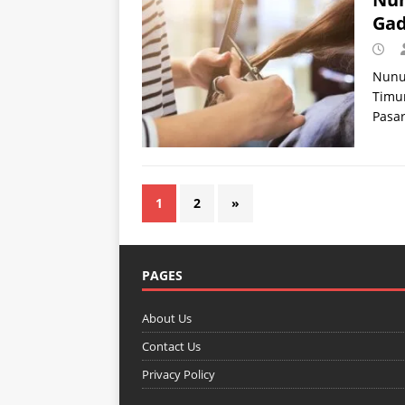
Gad
Nunun
Timur
Pasar
1
2
»
PAGES
About Us
Contact Us
Privacy Policy