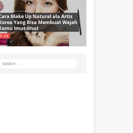
Cara Make Up Natural ala Artis
Korea Yang Bisa Membuat Wajah
Kamu Imut-Imut
1