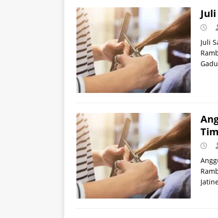
Jul
Juli 
Rambu
Gadun
Ang
Tim
Anggu
Rambu
Jatin