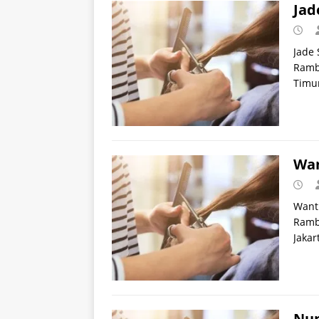
Jad
Jade 
Rambu
Timur
Wan
Wanti
Rambu
Jakar
Nun