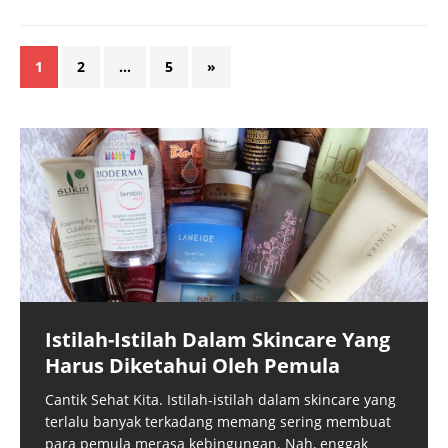
1
2
…
5
»
Istilah-Istilah Dalam Skincare Yang
Harus Diketahui Oleh Pemula
Cantik Sehat Kita. Istilah-istilah dalam skincare yang
terlalu banyak terkadang memang sering membuat
para pemula merasa kebingungan. Nah, enggak