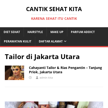
CANTIK SEHAT KITA
KARENA SEHAT ITU CANTIK
DIET SEHAT
HAIRSTYLE
MAKE UP
PARFUM ADDICT
PERAWATAN KULIT
DAFTAR ALAMAT
Tailor di Jakarta Utara
Cahayanti Tailor & Rias Pengantin – Tanjung
Priok, Jakarta Utara
admin kita