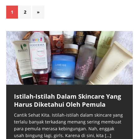
1
2
»
Istilah-Istilah Dalam Skincare Yang
Harus Diketahui Oleh Pemula
Cantik Sehat Kita. Istilah-istilah dalam skincare yang
terlalu banyak terkadang memang sering membuat
para pemula merasa kebingungan. Nah, enggak
usah bingung lagi, girls. Karena di sini, kita
[…]