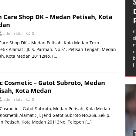
n Care Shop DK – Medan Petisah, Kota
dan
C
admin kita
0
s
 Care Shop DK – Medan Petisah, Kota Medan Toko
m
tik Alamat : Jl. S. Parman, No 51, Petisah Tengah, Medan
m
sah, Kota Medan 20112No.
[…]
b
[
c Cosmetic – Gatot Subroto, Medan
isah, Kota Medan
admin kita
0
Cosmetic – Gatot Subroto, Medan Petisah, Kota Medan
Kosmetik Alamat : Jl. Jend Gatot Subroto No.26a, Sekip,
n Petisah, Kota Medan 20113No. Telepon
[…]