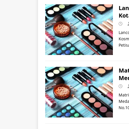
Lan
Kot
Lanc
Kosme
Peti
Mat
Med
Matri
Medan
No.10