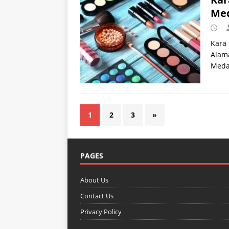
Me
Kara 
Alama
Meda
1
2
3
»
PAGES
About Us
Contact Us
Privacy Policy