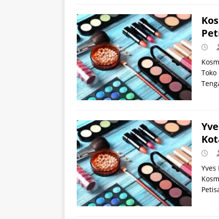
Kos
Pet
Kosm
Toko 
Teng
Yve
Kot
Yves 
Kosme
Peti