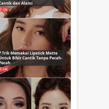
Cantik dan Alami
0
7 Trik Memakai Lipstick Matte
Untuk Bibir Cantik Tanpa Pecah-
Pecah
0