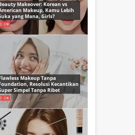
Beauty Makeover: Korean vs
American Makeup, Kamu Lebih
Suka yang Mana, Girls?
0
Flawless Makeup Tanpa
Foundation, Resolusi Kecantikan
Super Simpel Tanpa Ribet
0