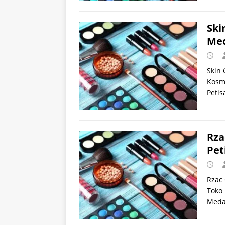
Ski
Me
Skin
Kosme
Peti
Rza
Pet
Rzac 
Toko 
Meda