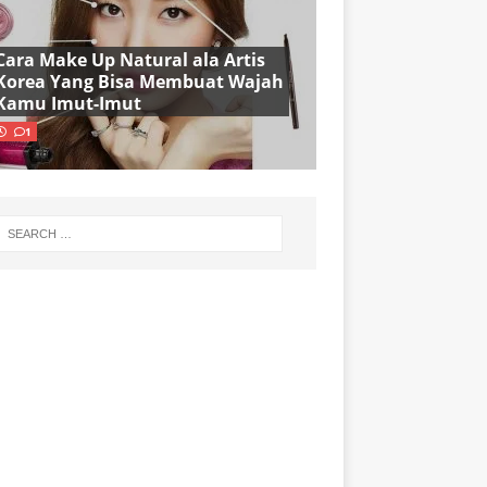
Cara Make Up Natural ala Artis
Korea Yang Bisa Membuat Wajah
Kamu Imut-Imut
1