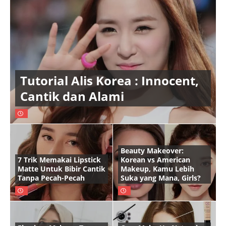
Tutorial Alis Korea : Innocent,
Cantik dan Alami
Beauty Makeover:
7 Trik Memakai Lipstick
Korean vs American
Matte Untuk Bibir Cantik
Makeup, Kamu Lebih
Tanpa Pecah-Pecah
Suka yang Mana, Girls?