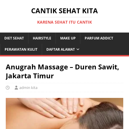
CANTIK SEHAT KITA
KARENA SEHAT ITU CANTIK
DIET SEHAT
HAIRSTYLE
MAKE UP
PARFUM ADDICT
PERAWATAN KULIT
DAFTAR ALAMAT
Anugrah Massage – Duren Sawit,
Jakarta Timur
admin kita