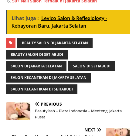
50+ Nail Salon Terbaik di Jakarta Selatan
Lihat juga :
Levico Salon & Reflexiology -
Kebayoran Baru, Jakarta Selatan
BEAUTY SALON DI JAKARTA SELATAN
BEAUTY SALON DI SETIABUDI
SALON DI JAKARTA SELATAN
SALON DI SETIABUDI
SALON KECANTIKAN DI JAKARTA SELATAN
SALON KECANTIKAN DI SETIABUDI
PREVIOUS
Beautylash – Plaza Indonesia – Menteng, Jakarta
Pusat
NEXT