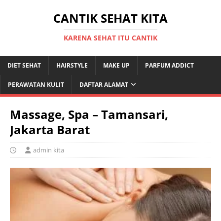
CANTIK SEHAT KITA
KARENA SEHAT ITU CANTIK
DIET SEHAT
HAIRSTYLE
MAKE UP
PARFUM ADDICT
PERAWATAN KULIT
DAFTAR ALAMAT
Massage, Spa – Tamansari,
Jakarta Barat
admin kita