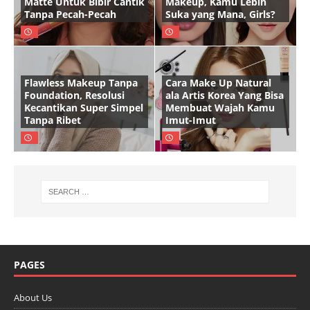
Matte Untuk Bibir Cantik
Makeup, Kamu Lebih
Tanpa Pecah-Pecah
Suka yang Mana, Girls?
Flawless Makeup Tanpa
Cara Make Up Natural
Foundation, Resolusi
ala Artis Korea Yang Bisa
Kecantikan Super Simpel
Membuat Wajah Kamu
Tanpa Ribet
Imut-Imut
PAGES
About Us