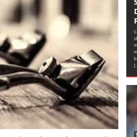
C
s
m
m
b
[