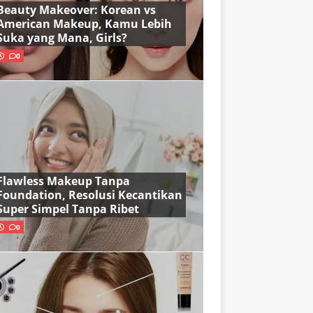
Beauty Makeover: Korean vs
American Makeup, Kamu Lebih
Suka yang Mana, Girls?
0
Flawless Makeup Tanpa
Foundation, Resolusi Kecantikan
Super Simpel Tanpa Ribet
0