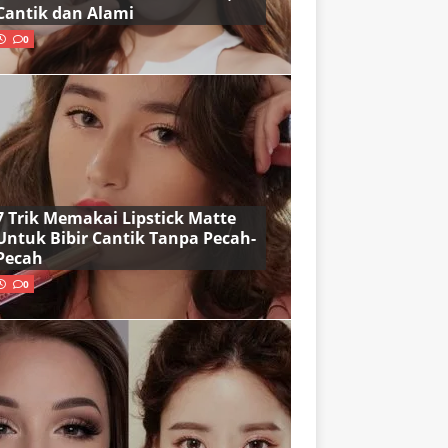
Cantik dan Alami
0
7 Trik Memakai Lipstick Matte
Untuk Bibir Cantik Tanpa Pecah-
Pecah
0