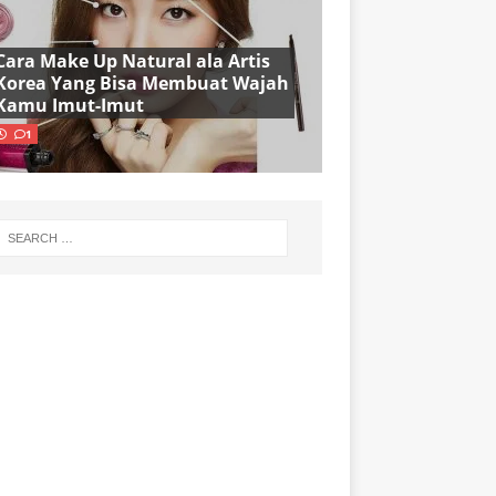
Cara Make Up Natural ala Artis
Korea Yang Bisa Membuat Wajah
Kamu Imut-Imut
1