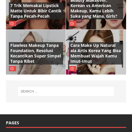
Beauty Makeover:
7 Trik Memakai Lipstick
Korean vs American
Matte Untuk Bibir Cantik
Makeup, Kamu Lebih
Tanpa Pecah-Pecah
Suka yang Mana, Girls?
Flawless Makeup Tanpa
Cara Make Up Natural
Foundation, Resolusi
ala Artis Korea Yang Bisa
Kecantikan Super Simpel
Membuat Wajah Kamu
Tanpa Ribet
Imut-Imut
PAGES