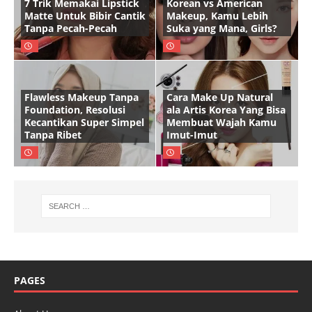
7 Trik Memakai Lipstick
Korean vs American
Matte Untuk Bibir Cantik
Makeup, Kamu Lebih
Tanpa Pecah-Pecah
Suka yang Mana, Girls?
Flawless Makeup Tanpa
Cara Make Up Natural
Foundation, Resolusi
ala Artis Korea Yang Bisa
Kecantikan Super Simpel
Membuat Wajah Kamu
Tanpa Ribet
Imut-Imut
PAGES