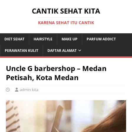
CANTIK SEHAT KITA
KARENA SEHAT ITU CANTIK
DIET SEHAT
HAIRSTYLE
MAKE UP
PARFUM ADDICT
PERAWATAN KULIT
DAFTAR ALAMAT
Uncle G barbershop – Medan
Petisah, Kota Medan
admin kita