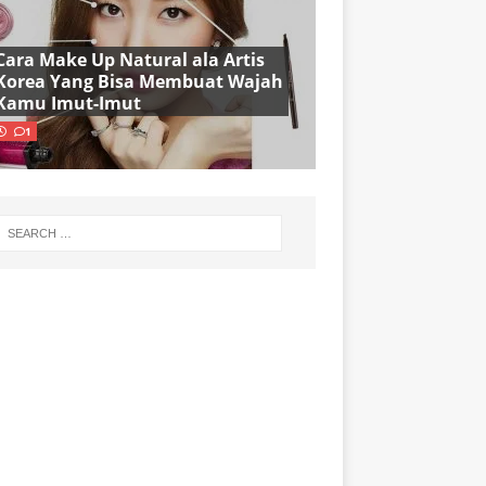
Cara Make Up Natural ala Artis
Korea Yang Bisa Membuat Wajah
Kamu Imut-Imut
1