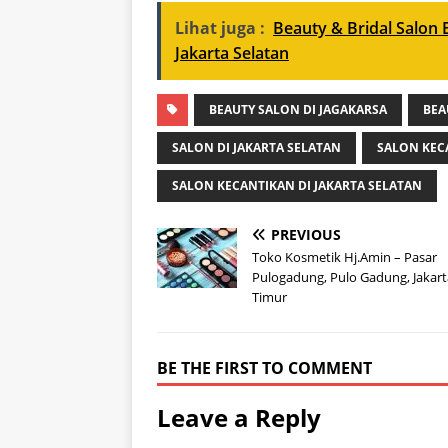
Lihat juga :
Beauty & Bridal Salon B
Jakarta Selatan
BEAUTY SALON DI JAGAKARSA
BEA
SALON DI JAKARTA SELATAN
SALON KEC
SALON KECANTIKAN DI JAKARTA SELATAN
PREVIOUS
Toko Kosmetik Hj.Amin – Pasar
Pulogadung, Pulo Gadung, Jakart
Timur
BE THE FIRST TO COMMENT
Leave a Reply