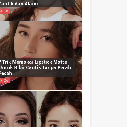
Cantik dan Alami
0
7 Trik Memakai Lipstick Matte
Untuk Bibir Cantik Tanpa Pecah-
Pecah
0