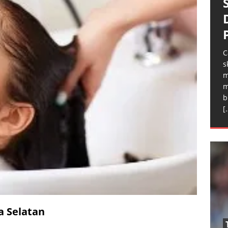
C
s
m
m
b
[
ta Selatan