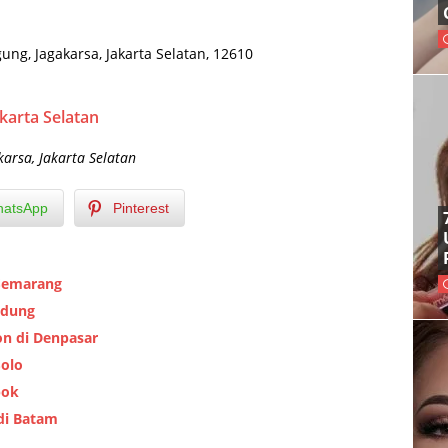
ung, Jagakarsa, Jakarta Selatan, 12610
akarta Selatan
karsa, Jakarta Selatan
atsApp
Pinterest
 Semarang
ndung
on di Denpasar
Solo
pok
 di Batam