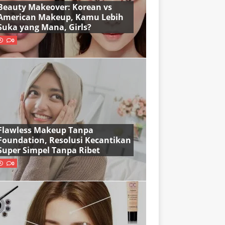
Beauty Makeover: Korean vs
American Makeup, Kamu Lebih
Suka yang Mana, Girls?
0
Flawless Makeup Tanpa
Foundation, Resolusi Kecantikan
Super Simpel Tanpa Ribet
0